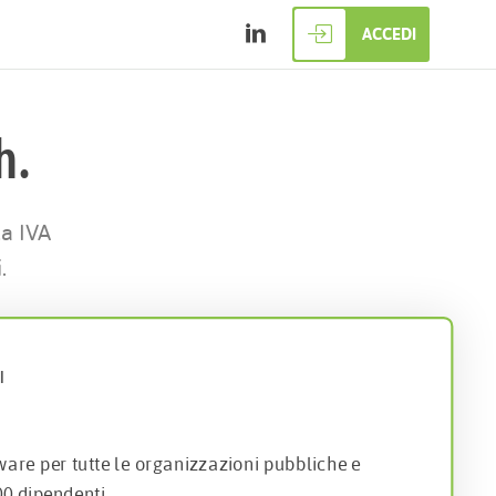
ACCEDI
h.
ta IVA
.
I
ware per tutte le organizzazioni pubbliche e
00 dipendenti.