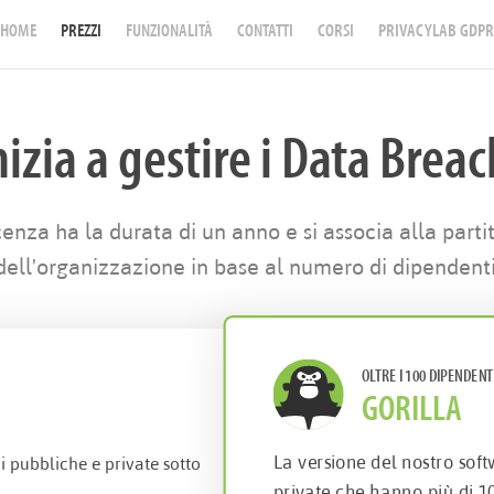
HOME
PREZZI
FUNZIONALITÀ
CONTATTI
CORSI
PRIVACYLAB GDPR
nizia a gestire i Data Breac
cenza ha la durata di un anno e si associa alla parti
dell'organizzazione in base al numero di dipendenti
OLTRE I 100 DIPENDENT
GORILLA
La versione del nostro soft
i pubbliche e private sotto
private che hanno più di 1